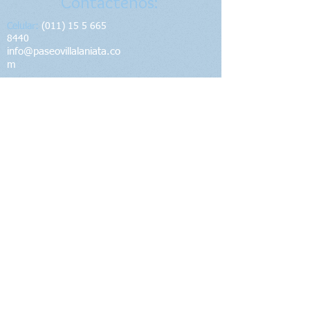
Contáctenos:
Celular:
(011) 15 5 665
8440
info@paseovillalaniata.co
m
Dirección​​​​​​:
Avellaneda & Las Heras
en Villa La Ñata. Tigre - Bs.As. Arg.
Redes:
© 2015 by Exotica Delta SRL.
Web Diseñada & producida por
Denauticos.net